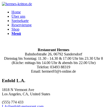
Home
Über uns
Speisekarte
Reservierung
Shop
Menü
Restaurant Hermes
Bahnhofstraße 26, 06792 Sandersdorf
Dienstag bis Sonntag: 11.30 - 14.30 & 17.00 Uhr bis 23.30 Uhr 8
(Küche: mittags bis 14.00 Uhr & abends bis 22.00 Uhr)
Telefon: 03493 88319
Email: hermes93@t-online.de
Enfold L.A.
1818 N Vermont Ave
Los Angeles, CA, United States
(555) 774 433
LA@enfold-restaurant.com